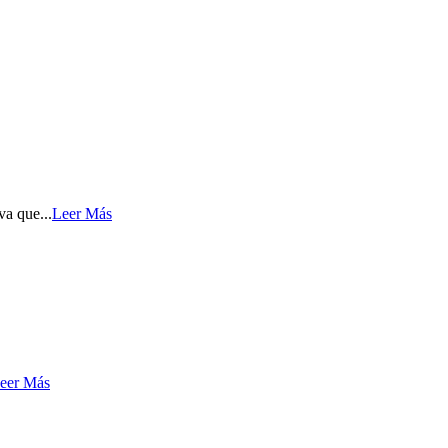
a que...
Leer Más
eer Más